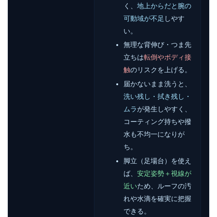
く、
地上からだと腕の
可動域が不足
しやす
い。
無理な背伸び・つま先
立ちは
転倒やボディ接
触
のリスクを上げる。
届かないまま洗うと、
洗い残し・拭き残し・
ムラ
が発生しやすく、
コーティング持ちや撥
水も不均一になりが
ち。
脚立（足場台）を使え
ば、
安定姿勢＋視線が
近い
ため、ルーフの汚
れや水滴を確実に把握
できる。