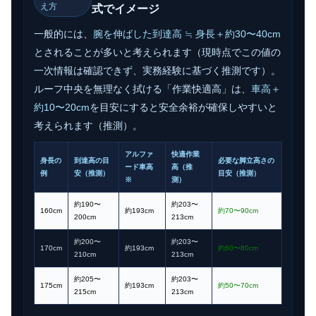
え方
式でイメージ
一般的には、
腕を伸ばした到達高 ≒ 身長＋約30〜40cm
とされることが多いと考えられます（現時点でこの値の
一次情報は確認できず、実務経験に基づく推測です）。
ルーフ中央を無理なく拭ける「作業快適高」は、
車高＋
約10〜20cm
を目安にすると安全余裕が確保しやすいと
考えられます（推測）。
アルファ
快適作業
身長の
到達高の目
必要な脚立高さの
ード車高
高（推
例
安（推測）
目安（推測）
※
測）
約190〜
約203〜
160cm
約193cm
約70〜90cm
200cm
213cm
約200〜
約203〜
170cm
約193cm
約60〜80cm
210cm
213cm
約205〜
約203〜
175cm
約193cm
約50〜70cm
215cm
213cm