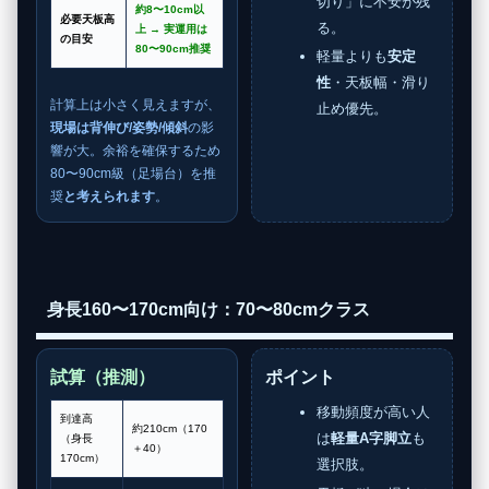
切り」に不安が残
約8〜10cm以
必要天板高
る。
上 → 実運用は
の目安
80〜90cm
推奨
軽量よりも
安定
性
・天板幅・滑り
計算上は小さく見えますが、
止め優先。
現場は背伸び/姿勢/傾斜
の影
響が大。余裕を確保するため
80〜90cm級（足場台）を推
奨
と考えられます
。
身長160〜170cm向け：70〜80cmクラス
試算（推測）
ポイント
移動頻度が高い人
到達高
約210cm（170
は
軽量A字脚立
も
（身長
＋40）
170cm）
選択肢。