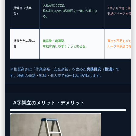
天板が広く安定。
足場台（洗車
A字より大きく重い
横移動しながら広範囲を一気に作業でき
台）
収納スペースを要す
る。
折りたたみ踏み
超軽量・超薄型。
高さが不足しがちで
台
車載常備しやすくサッと出せる。
ルーフ中央まで届か
※推奨高さは「作業余裕・安全余裕」を含めた
実務目安（推測）
で
す。地面の傾斜・靴底・個人差で±5〜10cm変動します。
A字脚立のメリット・デメリット