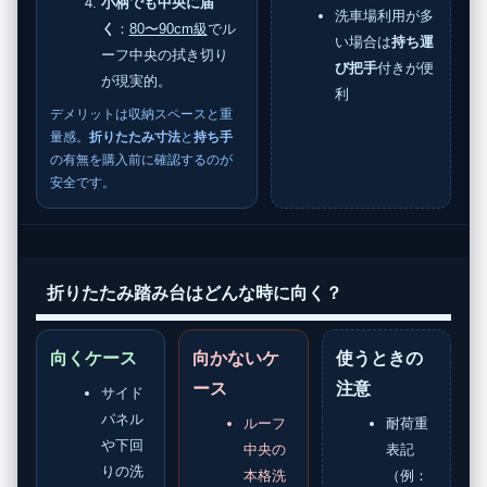
小柄でも中央に届
洗車場利用が多
く
：
80〜90cm級
でル
い場合は
持ち運
ーフ中央の拭き切り
び把手
付きが便
が現実的。
利
デメリットは収納スペースと重
量感。
折りたたみ寸法
と
持ち手
の有無を購入前に確認するのが
安全です。
折りたたみ踏み台はどんな時に向く？
向くケース
向かないケ
使うときの
ース
注意
サイド
パネル
ルーフ
耐荷重
や下回
中央の
表記
りの洗
本格洗
（例：