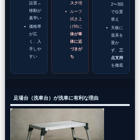
設置→
スク
増
2〜3回
移動が
ルーフ
で位置
素早い
拭き上
替え
価格帯
げ時に
天板に
が広
体が車
道具を
く、入
体に近
置か
手しや
づきが
ず、
三
すい
ち
点支持
を徹底
足場台（洗車台）が洗車に有利な理由