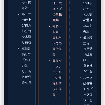
浄・拭
浄・拭
150kg
き取り
き上げ
など）
ルーフ
の
単独
と
天板
の
仕上
完結
の滑り
げ前
の
止め
を
傾斜・
部分的
確認
段差・
な水切
濡れた
最上段
り補助
床での
立ち・
車載常
高所作
片足乗
備して
業
りは避
「ちょ
け、
三
天板が
い足
点支持
小さい
し」高
を守る
モデル
さが必
での横
ルーフ
要な時
移動前
は
長柄
提の作
モップ
業
＋ブロ
ワー
と