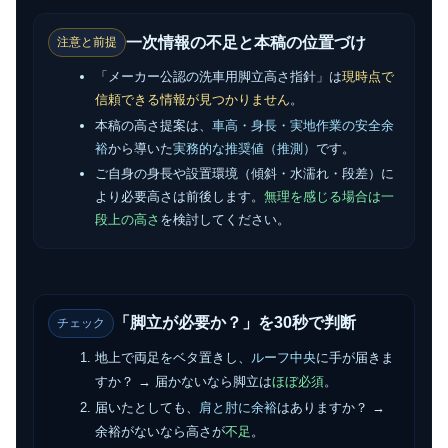
一次情報の不足と本稿の位置づけ
注意と前提
「メーカー公認の洗車用脚立高さ指針」は
現時点で
信頼できる情報が見つかりません
。
本稿の高さ提案は、
車高・身長・実地作業の安全余
裕
から導いた
実務的な推奨値（推測）
です。
ご自身の身長や設置環境（傾斜・水濡れ・段差）に
より必要高さは前後します。
無理を感じる場合は一
段上の高さ
を検討してください。
「脚立が必要か？」を30秒で判断
チェック
地上で両足をベタ置きし、
ルーフ中央
に手が届きま
すか？ → 届かないなら脚立は
ほぼ必須
。
届いたとしても、
肩と肘に余裕
はありますか？ →
余裕がないなら高さが
不足
。