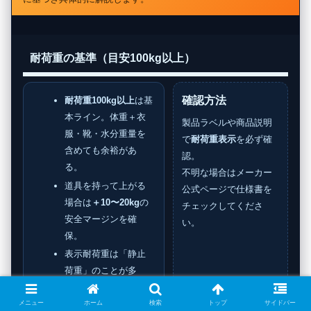
耐荷重の基準（目安100kg以上）
確認方法
耐荷重100kg以上
は基
本ライン。体重＋衣
製品ラベルや商品説明
服・靴・水分重量を
で
耐荷重表示
を必ず確
含めても余裕があ
認。
る。
不明な場合はメーカー
道具を持って上がる
公式ページで仕様書を
場合は
＋10〜20kg
の
チェックしてくださ
安全マージンを確
い。
保。
表示耐荷重は「静止
荷重」のことが多
く、
動作時の衝撃
で
はそれ以上の負荷が
メニュー
ホーム
検索
トップ
サイドバー