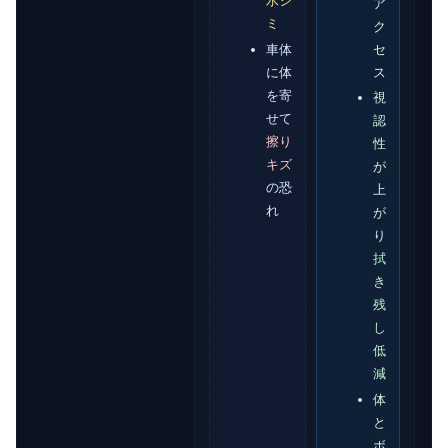
水シ
ア
ミ
ク
セ
車体
ス
に体
を寄
視
せて
認
擦り
性
キズ
が
の恐
上
れ
が
り
拭
き
残
し
低
減
体
と
ボ