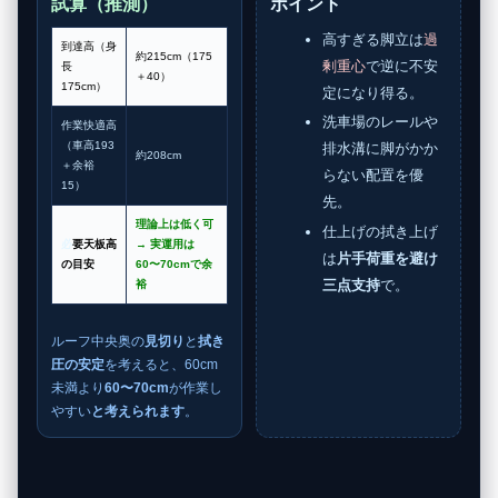
試算（推測）
ポイント
高すぎる脚立は
過
到達高（身
約215cm（175
剰重心
で逆に不安
長
＋40）
175cm）
定になり得る。
洗車場のレールや
作業快適高
（車高193
排水溝に脚がかか
約208cm
＋余裕
らない配置を優
15）
先。
理論上は低く可
仕上げの拭き上げ
必
要天板高
→ 実運用は
は
片手荷重を避け
の目安
60〜70cm
で余
三点支持
で。
裕
ルーフ中央奥の
見切り
と
拭き
圧の安定
を考えると、60cm
未満より
60〜70cm
が作業し
やすい
と考えられます
。