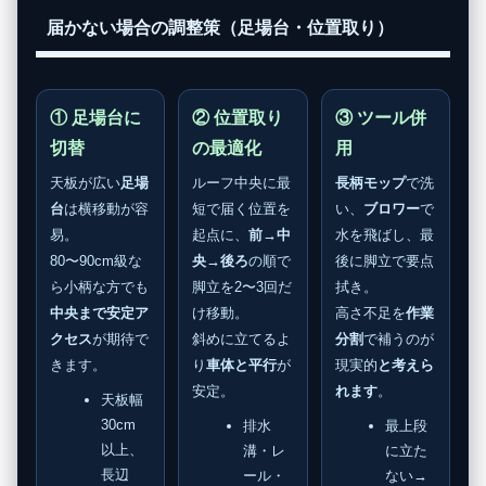
届かない場合の調整策（足場台・位置取り）
① 足場台に
② 位置取り
③ ツール併
切替
の最適化
用
天板が広い
足場
ルーフ中央に最
長柄モップ
で洗
台
は横移動が容
短で届く位置を
い、
ブロワー
で
易。
起点に、
前→中
水を飛ばし、最
80〜90cm級な
央→後ろ
の順で
後に脚立で要点
ら小柄な方でも
脚立を2〜3回だ
拭き。
中央まで安定ア
け移動。
高さ不足を
作業
クセス
が期待で
斜めに立てるよ
分割
で補うのが
きます。
り
車体と平行
が
現実的
と考えら
安定。
れます
。
天板幅
30cm
排水
最上段
以上、
溝・レ
に立た
長辺
ール・
ない→