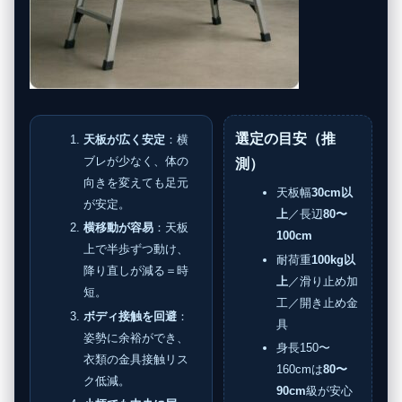
選定の目安（推
天板が広く安定
：横
ブレが少なく、体の
測）
向きを変えても足元
天板幅
30cm以
が安定。
上
／長辺
80〜
横移動が容易
：天板
100cm
上で半歩ずつ動け、
耐荷重
100kg以
降り直しが減る＝時
上
／滑り止め加
短。
工／開き止め金
ボディ接触を回避
：
具
姿勢に余裕ができ、
身長150〜
衣類の金具接触リス
160cmは
80〜
ク低減。
90cm
級が安心