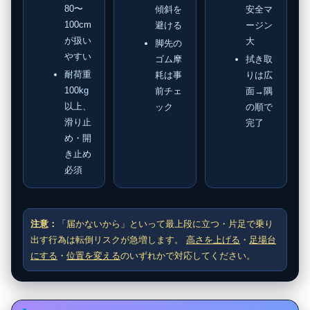
80〜
傾斜を
安全マ
100cm
避ける
ージン
が扱い
大
脚先の
やすい
ゴム摩
拭き取
耐荷重
耗は事
りは広
100kg
前チェ
面→隅
以上、
ック
の順で
滑り止
完了
め・開
き止め
必須
注意：
「届かないから」といって最上段に立つ・片足で乗り
出す行為は転倒リスクが急増します。
高さを上げる
・
足場台
にする
・
位置を変える
のいずれかで対応してください。