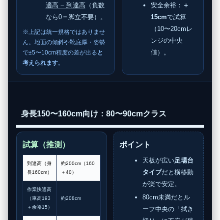
適高 − 到達高
（負数
安全余裕：
＋
なら0＝脚立不要）。
15cm
で試算
（10〜20cmレ
※上記は統一規格ではありませ
ンジの中央
ん。地面の傾斜や靴底厚・姿勢
値）。
で±5〜10cm程度の差が出る
と
考えられます
。
身長150〜160cm向け：80〜90cmクラス
試算（推測）
ポイント
天板が広い
足場台
到達高（身
約200cm（160
タイプ
だと横移動
長160cm）
＋40）
が楽で安定。
作業快適高
80cm未満だとル
（車高193
約208cm
＋余裕15）
ーフ中央の「拭き