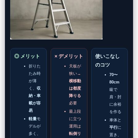
◎ メリット
× デメリット
使いこなし
のコツ
折りた
天板が
たみ時
狭い→
70〜
が薄
横移動
80cm
く、
収
は都度
級で
納・車
降りる
肩・肘
載が容
必要
に余裕
易
最上段
を作る
軽量
モ
に立つ
車体と
デルが
運用は
平行
に
多く、
転倒リ
置き、