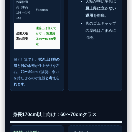
天板が狭い場合は
作業快適
高（車高
最上段に立たない
約208cm
193＋余裕
運用
を徹底。
15）
脚のゴムキャップ
理論上は低くて
の摩耗はこまめに
必要天板
も可 → 実運用
点検。
高の目安
は
70〜80cm
安
定
届く計算でも、
拭き上げ時の
肩と肘の余裕
が仕上がりを左
右。
70〜80cm
で姿勢に余力
を持たせるのが無難
と考えら
れます
。
身長170cm以上向け：60〜70cmクラス