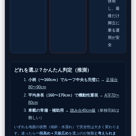
併用
し、最
後だけ
脚立に
乗る運
用が安
全
どれを選ぶ？かんたん判定（推測）
小柄（〜160cm）でルーフ中央も完璧に
→
足場台
80〜90cm
平均身長（160〜170cm）で機動性重視
→
A字70〜
80cm
車載の常備・補助用
→
踏み台40cm級
（単独完結は
難しい）
いずれも地面の状態（傾斜・水濡れ）で安全性は大きく変わりま
す。迷ったら
一段高め＋天板広め
を選ぶのが無難
と考えられま