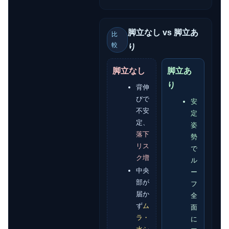
脚立なし vs 脚立あ
比
較
り
脚立なし
脚立あ
り
背伸
びで
安
不安
定
定、
姿
落下
勢
リス
で
ク増
ル
中央
ー
部が
フ
届か
全
ず
ム
面
ラ・
に