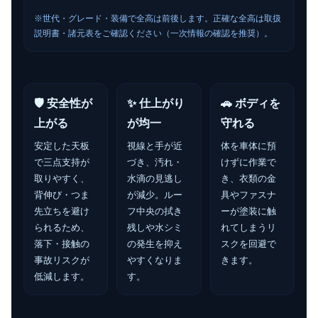
※世代・グレード・装備で全高は前後します。正確な全高は取扱
説明書・諸元表をご確認ください（一次情報の確認を推奨）。
🛡️ 安全性が
✨ 仕上がり
🚗 ボディを
上がる
が均一
守れる
安定した天板
視線と手が近
体を車体に預
で三点支持が
づき、汚れ・
けずに作業で
取りやすく、
水滴の見逃し
き、衣類の金
背伸び・つま
が減少。ルー
具やファスナ
先立ちを避け
フ中央の拭き
ーが塗装に触
られるため、
残しや水シミ
れてしまうリ
落下・接触の
の発生を抑え
スクを回避で
事故リスクが
やすくなりま
きます。
低減します。
す。