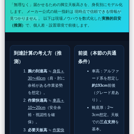
「無理なく」届かせるための脚立天板高さを、身長別にモデル化
します。 メーカー公式の統一指針は
現時点で信頼できる情報が
見つかりません
。 以下は現場ノウハウを数式化した
実務的目安
（推測）
で、個人差・設置環境で前後します。
到達計算の考え方（推
前提（本節の共通
測）
条件）
腕の到達高
≒
身長＋
車高：アルファ
30〜40cm
（肩・肘に
ード系を想定し
余裕がある作業姿勢
約193cm
前後
を想定）。
（グレード差あ
り）。
作業快適高
≒
車高＋
10〜20cm
（安全余
靴底厚：2〜
裕・視認性を確
3cm想定。天板
保）。
での
三点支持
を
基本。
必要天板高
≒
作業快