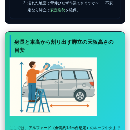
濡れた地面で背伸びせず作業できますか？ → 不安
定なら脚立で
安定姿勢
を確保。
身長と車高から割り出す脚立の天板高さの
目安
ここでは、
アルファード（全高約1.9m台想定）
のルーフ中央まで