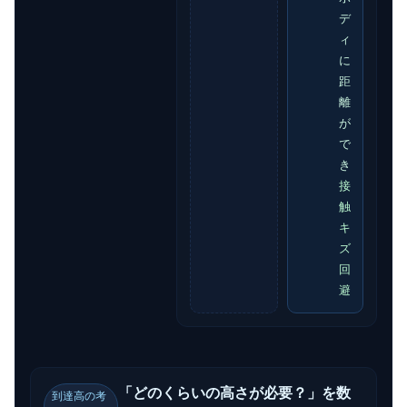
デ
ィ
に
距
離
が
で
き
接
触
キ
ズ
回
避
「どのくらいの高さが必要？」を数
到達高の考