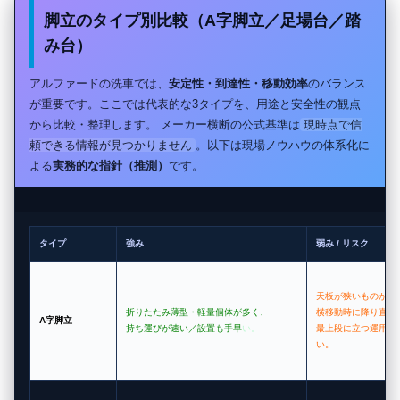
脚立のタイプ別比較（A字脚立／足場台／踏
み台）
アルファードの洗車では、
安定性・到達性・移動効率
のバランス
が重要です。ここでは代表的な3タイプを、用途と安全性の観点
から比較・整理します。 メーカー横断の公式基準は
現時点で信
頼できる情報が見つかりません
。以下は現場ノウハウの体系化に
よる
実務的な指針（推測）
です。
タイプ
強み
弱み / リスク
天板が狭いものが多
折りたたみ薄型・軽量個体が多く、
横移動時に降り直す
A字脚立
持ち運びが速い／設置も手早
い。
最上段に立つ運用は
い。