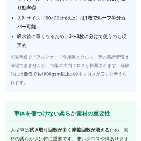
り効率◎
大判サイズ（60×90cm以上）は
1枚でルーフ半分カ
バー可能
吸水後に重くなるため、
2〜3枚に分けて使う
のも現
実的
※現時点で「アルファード専用吸水クロス」等の商品情報は
確認できませんが、市販の大判クロスが推奨されます。経験
的には
最低でも1000gsm以上
の厚手クロスが安心と考えら
れます。
車体を傷つけない柔らか素材の重要性
大型車は
拭き取り回数が多く摩擦回数が増える
ため、素
材の柔らかさは特に重要です。硬いクロスや縁ありタオ