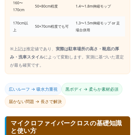
160〜
50×80cm程度
1.4〜1.8m伸縮モップ
170cm
170cm以
1.3〜1.5m伸縮モップ or 足
50×70cm程度でも可
上
場台併用
※上記は推定値であり、
実際は駐車場所の高さ・靴底の厚
み・洗車スタイル
によって変動します。実測に基づいた選定
が最も確実です。
広いルーフ → 吸水力重視
黒ボディ → 柔らか素材必須
届かない問題 → 長さで解決
マイクロファイバークロスの基礎知識
と使い方