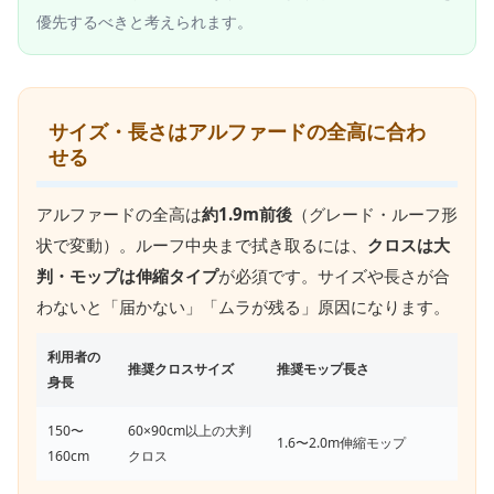
優先するべきと考えられます。
サイズ・長さはアルファードの全高に合わ
せる
アルファードの全高は
約1.9m前後
（グレード・ルーフ形
状で変動）。ルーフ中央まで拭き取るには、
クロスは大
判・モップは伸縮タイプ
が必須です。サイズや長さが合
わないと「届かない」「ムラが残る」原因になります。
利用者の
推奨クロスサイズ
推奨モップ長さ
身長
150〜
60×90cm以上の大判
1.6〜2.0m伸縮モップ
160cm
クロス