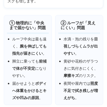
スクも増します。
① 物理的に「中央
② ルーフが「見え
まで届かない」問題
にくい」問題
ルーフ中央は最も遠
水滴・泡の残りを
目
く、
腕を伸ばしても
視しづらくムラが出
指先が届きにくい
。
やすい
。
脚立に乗っても
前傾
黄砂や花粉のザラつ
で体が不安定
になり
きに気付きにくく、
やすい。
摩擦キズ
のリスク。
届かせようと
ボディ
夜間や屋内では
照度
へ体重をかけるとキ
不足で拭き残しが増
ズや凹みの原因
。
えがち
。