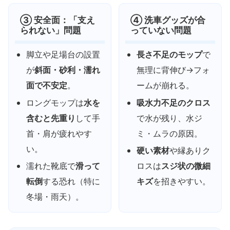
③ 安全面：「支え
④ 洗車グッズが合
られない」問題
っていない問題
脚立や足場台の設置
長さ不足のモップ
で
が
斜面・砂利・濡れ
無理に背伸び→フォ
面で不安定
。
ームが崩れる。
ロングモップは
水を
吸水力不足のクロス
含むと先重り
して手
で水が残り、水ジ
首・肩が疲れやす
ミ・ムラの原因。
い。
硬い素材
や縁ありク
濡れた靴底で
滑って
ロスは
スジ状の微細
転倒
する恐れ（特に
キズ
を招きやすい。
冬場・雨天）。