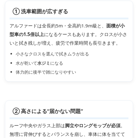
① 洗車範囲が広すぎる
アルファードは全長約5m・全高約1.9m級と、
面積が小
型車の1.5倍以上
になるケースもあります。クロスが小さ
いと拭き残しが増え、疲労で作業時間も長引きます。
小さなクロスを選んで拭きムラが出る
水が乾いて
水ジミ
になる
体力的に後半で雑になりやすい
② 高さによる“届かない問題”
ルーフ中央やガラス上部は
脚立やロングモップが必須
。
無理に背伸びするとバランスを崩し、車体に体を当てて