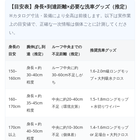
【目安表】身長×到達距離×必要な洗車グッズ（推定）
※カタログ寸法・装備により全高は前後します。以下は実作業
上の目安値で、正確な一次情報は個体ごとに計測してくださ
い。
身長の
腕伸ばし到
ルーフ中央までの
推奨洗車グッズ
目安
達（推定）
不足距離（推定）
身長＋約
ルーフ中央に約
150–
1.6–2.0m級ロングモッ
30–40cm
30–60cm不足しが
160cm
プ＋大判吸水クロス
程度
ち
身長＋約
160–
中央に約20–40cm
1.5–1.8mロングモップ
35–45cm
170cm
不足（環境次第）
＋水切りワイパー
程度
身長＋約
170cm
中央に約10–30cm
1.4–1.6mロングモップ
40–50cm
以上
不足（個体差）
or 足場台＋大判クロス
程度