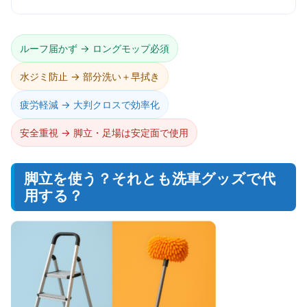
ルーフ届かず → ロングモップ必須
水ジミ防止 → 部分洗い＋早拭き
疲労軽減 → 大判クロスで効率化
安全重視 → 脚立・足場は安定面で使用
脚立を使う？それとも洗車グッズで代
用する？