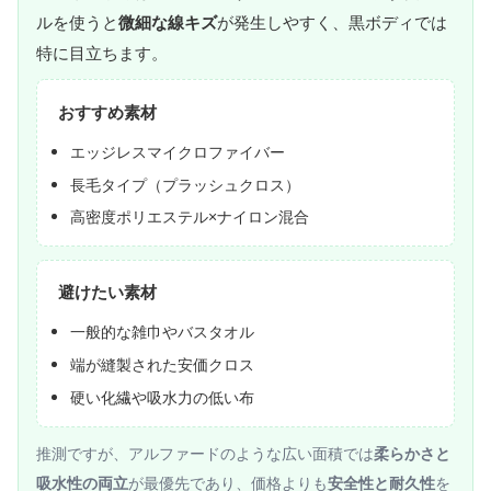
ルを使うと
微細な線キズ
が発生しやすく、黒ボディでは
特に目立ちます。
おすすめ素材
エッジレスマイクロファイバー
長毛タイプ（プラッシュクロス）
高密度ポリエステル×ナイロン混合
避けたい素材
一般的な雑巾やバスタオル
端が縫製された安価クロス
硬い化繊や吸水力の低い布
推測ですが、アルファードのような広い面積では
柔らかさと
吸水性の両立
が最優先であり、価格よりも
安全性と耐久性
を