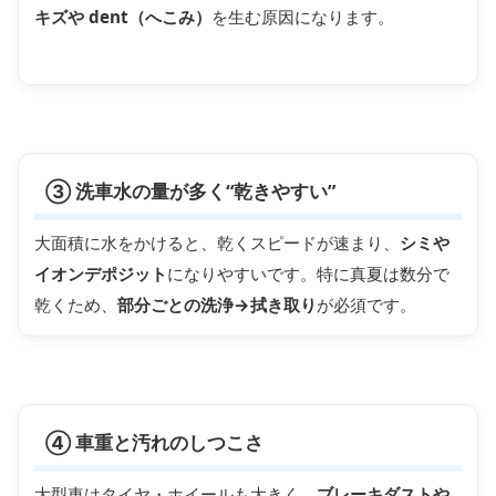
キズや dent（へこみ）
を生む原因になります。
③ 洗車水の量が多く“乾きやすい”
大面積に水をかけると、乾くスピードが速まり、
シミや
イオンデポジット
になりやすいです。特に真夏は数分で
乾くため、
部分ごとの洗浄→拭き取り
が必須です。
④ 車重と汚れのしつこさ
大型車はタイヤ・ホイールも大きく、
ブレーキダストや