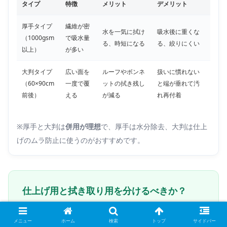
タイプ
特徴
メリット
デメリット
厚手タイプ
繊維が密
水を一気に拭け
吸水後に重くな
（1000gsm
で吸水量
る、時短になる
る、絞りにくい
以上）
が多い
大判タイプ
広い面を
ルーフやボンネ
扱いに慣れない
（60×90cm
一度で覆
ットの拭き残し
と端が垂れて汚
前後）
える
が減る
れ再付着
※厚手と大判は
併用が理想
で、厚手は水分除去、大判は仕上
げのムラ防止に使うのがおすすめです。
仕上げ用と拭き取り用を分けるべきか？
初心者がよくやる失敗が、
同じクロスで洗浄・拭き上
メニュー
ホーム
検索
トップ
サイドバー