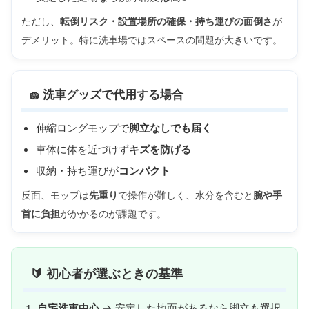
ただし、
転倒リスク・設置場所の確保・持ち運びの面倒さ
が
デメリット。特に洗車場ではスペースの問題が大きいです。
🧽 洗車グッズで代用する場合
伸縮ロングモップで
脚立なしでも届く
車体に体を近づけず
キズを防げる
収納・持ち運びが
コンパクト
反面、モップは
先重り
で操作が難しく、水分を含むと
腕や手
首に負担
がかかるのが課題です。
🔰 初心者が選ぶときの基準
自宅洗車中心
→ 安定した地面があるなら脚立も選択