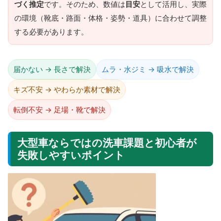
づく推定
です。そのため、数値は
目安
として活用し、実際
の環境（靴底・路面・体格・姿勢・道具）に合わせて調整
する必要があります。
届かない → 長さで解決
ムラ・水ジミ → 吸水で解決
キズ不安 → やわらか素材で解決
転倒不安 → 足場・靴で解決
大型車ならではの洗車課題と初心者が
失敗しやすいポイント