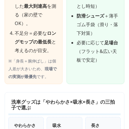
した
最大到達高
を測
とし時短）
る（家の壁で
防滑シューズ
＋薄手
OK）。
ゴム手袋（滑り・落
不足分＝必要な
ロン
下対策）
グモップの最低長
と
必要に応じて
足場台
考えるのが目安。
（フラット&広い天
板で安定）
※「身長＋腕伸ばし」は個
人差が大きいため、
現場で
の実測が最優先
です。
洗車グッズは「やわらかさ×吸水×長さ」の三拍
子で選ぶ
やわらかさ
吸水
長さ