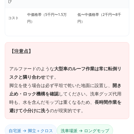
び
中価格帯（5千円〜1.5万
低〜中価格帯（2千円〜8千
コスト
円）
円）
【注意点】
アルファードのような
大型車のルーフ作業は常に転倒リ
スクと隣り合わせ
です。
脚立を使う場合は必ず平坦で乾いた地面に設置し、
開き
止め・ロック機構を確認
してください。洗車グッズ代用
時も、水を含んだモップは重くなるため、
長時間作業を
避けて小分けに洗う
のが現実的です。
自宅派 → 脚立＋クロス
洗車場派 → ロングモップ