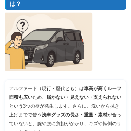
は？
アルファード（現行・歴代とも）は
車高が高くルーフ
面積も広い
ため、
届かない・見えない・支えられない
という3つの壁が発生します。さらに、洗いから拭き
上げまでで使う
洗車グッズの長さ・重量・素材
が合っ
ていないと、腕や腰に負担がかかり、キズや転倒のリ