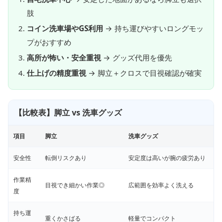
肢
コイン洗車場やGS利用
→ 持ち運びやすいロングモッ
プがおすすめ
高所が怖い・安全重視
→ グッズ代用を優先
仕上げの精度重視
→ 脚立＋クロスで目視確認が確実
【比較表】脚立 vs 洗車グッズ
項目
脚立
洗車グッズ
安全性
転倒リスクあり
安定度は高いが腕の疲労あり
作業精
目視でき細かい作業◎
広範囲を効率よく洗える
度
持ち運
重くかさばる
軽量でコンパクト