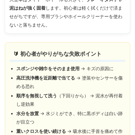
泥はねが強く固着
します。初心者は軽く拭くだけで済ま
せがちですが、専用ブラシやホイールクリーナーを使わ
ないと落ちません。
🔰 初心者がやりがちな失敗ポイント
スポンジや雑巾をそのまま使用
→ キズの原因に
高圧洗浄機を近距離で当てる
→ 塗装やセンサーを傷
める恐れ
順序を無視して洗う
（下回りから） → 泥水が再付着
し逆効果
水分を放置
→ 水ジミができ、特に黒ボディは白い跡
が目立つ
重いクロスを使い続ける
→ 吸水後に手首を痛めて作