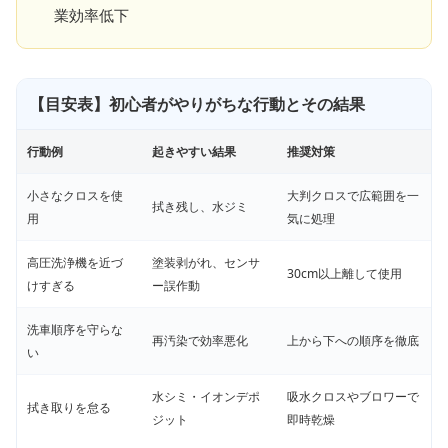
業効率低下
【目安表】初心者がやりがちな行動とその結果
行動例
起きやすい結果
推奨対策
小さなクロスを使
大判クロスで広範囲を一
拭き残し、水ジミ
用
気に処理
高圧洗浄機を近づ
塗装剥がれ、センサ
30cm以上離して使用
けすぎる
ー誤作動
洗車順序を守らな
再汚染で効率悪化
上から下への順序を徹底
い
水シミ・イオンデポ
吸水クロスやブロワーで
拭き取りを怠る
ジット
即時乾燥