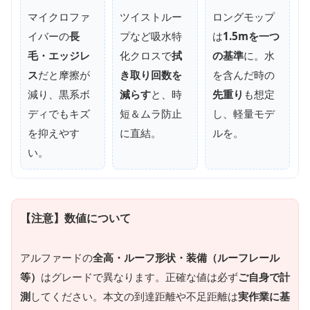
マイクロファ
ツイストルー
ロングモップ
イバーの
長
プなど吸水特
は
1.5mを一つ
毛・エッジレ
化クロスで
拭
の基準
に。水
ス
だと摩擦が
き取り回数を
を含んだ時の
減り、黒系ボ
減らす
と、時
先重り
も想定
ディでもキズ
短＆ムラ防止
し、軽量モデ
を抑えやす
に直結。
ルを。
い。
【注意】数値について
アルファードの
全高・ルーフ形状・装備（ルーフレール
等）
はグレードで異なります。正確な値は必ず
ご自身で計
測
してください。本文の到達距離や不足距離は
実作業に基