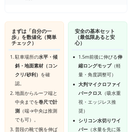
まずは「自分の一
安全の基本セット
歩」を数値化（簡単
（最低限あると安
チェック）
心）
駐車場所の
水平・傾
1.5m前後に伸びる
伸
斜・地面素材（コン
縮ロングモップ
（軽
クリ/砂利）
を確
量・角度調整可）
認。
大判マイクロファイ
地面からルーフ端と
バークロス
（吸水重
中央までを
巻尺で計
視・エッジレス推
測
（端→中央は推測
奨）
でも可）。
シリコン水切りワイ
普段の靴で腕を伸ば
パー
（水量を先に落