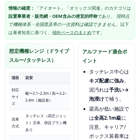
情報の確度：
「アイオート」「オリックス関連」のカテゴリは
設置事業者・販売網・OEM含みの便宜的呼称
であり、
現時点
で機種体系・全国普及率の一次資料は確認できません
。以下
は著者知見に基づく、
傾向ベースのまとめ
です。
想定機種レンジ（ドライブ
アルファード適合ポ
スルー/タッチレス）
イント
タッチレス中心は
項目
目安
キズ配慮に強み
。
泥汚れは
予洗い→
対応
幅〜2.1–2.3m / 高〜2.2–
サイ
泡浸け
で補う。
2.4m（施設差）
ズ
梁高が低い施設で
タッチレス（高圧ジェッ
は
全高2.1m級
に
洗車
ト）主体、併設ブラシ機
方式
注意。キャリア/
あり
ボックス装着車は