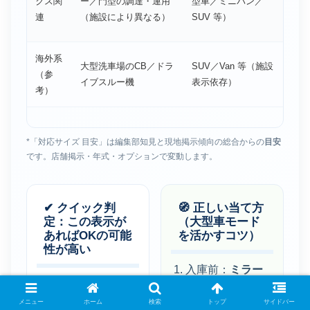
クス関
ー／門型の調達・運用
型車／ミニバン／
リ
連
（施設により異なる）
SUV 等）
海外系
大型洗車場のCB／ドラ
SUV／Van 等（施設
ブラ
（参
イブスルー機
表示依存）
リ
考）
*「対応サイズ 目安」は編集部知見と現地掲示傾向の総合からの
目安
です。店舗掲示・年式・オプションで変動します。
✔ クイック判
🧭 正しい当て方
定：この表示が
（大型車モード
あればOKの可能
を活かすコツ）
性が高い
入庫前：
ミラー
パネルに「大型
格納／リアワイ
車」「ミニバ
メニュー
ホーム
検索
トップ
サイドバー