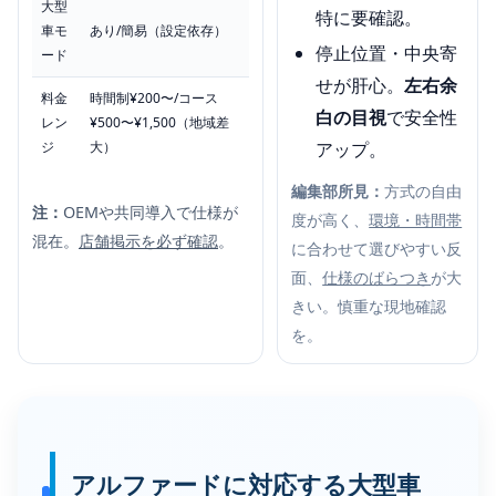
大型
特に要確認。
車モ
あり/簡易（設定依存）
停止位置・中央寄
ード
せが肝心。
左右余
料金
時間制¥200〜/コース
白の目視
で安全性
レン
¥500〜¥1,500（地域差
ジ
大）
アップ。
編集部所見：
方式の自由
注：
OEMや共同導入で仕様が
度が高く、
環境・時間帯
混在。
店舗掲示を必ず確認
。
に合わせて選びやすい反
面、
仕様のばらつき
が大
きい。慎重な現地確認
を。
アルファードに対応する大型車