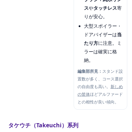
ス
や
タッチレス
寄
りが安心。
大型スポイラー・
ドアバイザーは
当
たり方
に注意。ミ
ラーは確実に格
納。
編集部所見：
スタンド設
置数が多く、コース選択
の自由度も高い。
新しめ
の筐体
ほどアルファード
との相性が良い傾向。
タケウチ（Takeuchi）系列