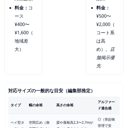
料金：
コ
料金：
ース
¥500〜
¥400〜
¥2,000（
¥1,600（
コート系
地域差
は高
大）
め）。
店
舗掲示優
先
対応サイズの一般的な目安（編集部推定）
アルファー
タイプ
幅の余裕
高さの余裕
ド適合感
◎（突起物
ベイ型タ
空間広め（側
梁や屋根高2.3〜2.7mが
管理で安