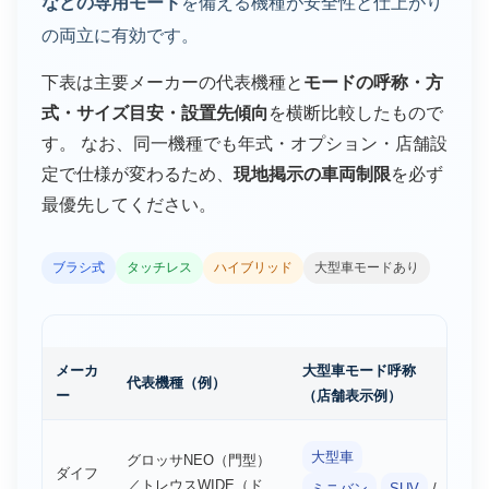
などの専用モード
を備える機種が安全性と仕上がり
の両立に有効です。
下表は主要メーカーの代表機種と
モードの呼称・方
式・サイズ目安・設置先傾向
を横断比較したもので
す。 なお、同一機種でも年式・オプション・店舗設
定で仕様が変わるため、
現地掲示の車両制限
を必ず
最優先してください。
ブラシ式
タッチレス
ハイブリッド
大型車モードあり
メーカ
大型車モード呼称
代表機種（例）
方
ー
（店舗表示例）
ハ
大型車
グロッサNEO（門型）
ダイフ
（
／トレウスWIDE（ド
ミニバン
SUV
/