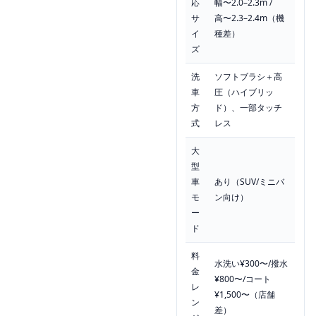
応
幅〜2.0–2.3m /
サ
高〜2.3–2.4m（機
イ
種差）
ズ
洗
ソフトブラシ＋高
車
圧（ハイブリッ
方
ド）、一部タッチ
式
レス
大
型
車
あり（SUV/ミニバ
モ
ン向け）
ー
ド
料
水洗い¥300〜/撥水
金
¥800〜/コート
レ
¥1,500〜（店舗
ン
差）