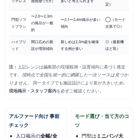
ッチレス
面開放で±大）
多いと考えられます
定）
〜2.0〜2.3m
門型ソフ
〜2.1〜2.4m掲示が多い
◯（モード
の掲示が一般
トブラシ
傾向
次第で◎）
的
ハイブリ
間口広めの新
新しめは2.3m超を確保
◎（最新機
ッド
設が増加傾向
する例が多い
ほど良）
注：
上記レンジは編集部の現場観測・設置傾向に基づく推定
です。
現時点で全国を統一的に網羅した一次ソースは見つか
りません
。 同一タイプでも施設設計により差が大きいため、
現地掲示・スタッフ案内
を必ずご確認ください。
アルファード向け 事前
モード選び・当て方のコ
チェック
ツ
入口掲示の
全幅/全
門型は
ミニバン/大