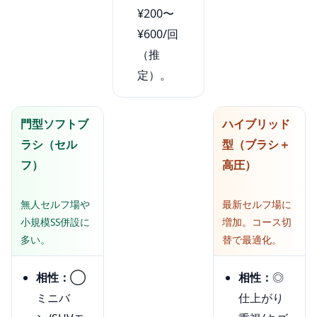
¥200〜
¥600/回
（推
定）。
門型ソフトブ
ハイブリッド
ラシ（セル
型（ブラシ＋
フ）
高圧）
無人セルフ場や
最新セルフ場に
小規模SS併設に
増加。コース切
多い。
替で最適化。
相性：
◯
相性：
◎
ミニバ
仕上がり