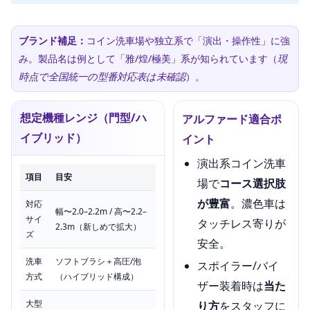
ブランド補足：
コイン洗車場や独立系で「演出・操作性」に強
み。製品名は例として「雅/煌/極美」系が知られています（
現
時点で全国統一の型番対応表は未確認
）。
想定機種レンジ（門型/ハ
アルファード適合ポ
イブリッド）
イント
演出系コイン洗車
項目
目安
場で
コース選択肢
が豊富
。濃色車は
対応
幅〜2.0–2.2m / 高〜2.2–
サイ
タッチレス寄りが
2.3m（新しめで拡大）
ズ
安全。
洗車
ソフトブラシ＋高圧/泡
スポイラー/バイ
方式
（ハイブリッド構成）
ザー装着時は
当た
大型
り方
をスタッフに