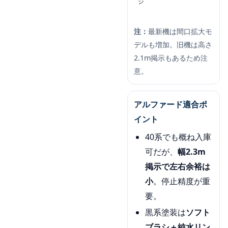
ジ
注：
最新機は間口拡大モ
デルも増加。旧機は高さ
2.1m掲示もあるため注
意。
アルファード適合ポ
イント
40系でも概ね入庫
可だが、
幅2.3m
掲示で左右余裕は
小
。停止精度が重
要。
黒系塗装は
ソフト
ブラシ＋純水リン