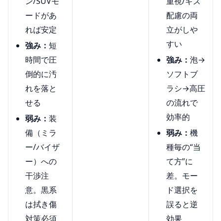
ン/SUVモ
重視/キズ
ードがあ
配慮の両
れば安定
立がしや
すい
強み：
短
時間で圧
強み：
泡→
倒的に汚
ソフトブ
れを落と
ラシ→高圧
せる
の流れで
効率的
弱み：
装
備（ミラ
弱み：
機
ー/バイザ
種毎の“当
ー）への
て方”に
干渉注
差。モー
意。黒系
ド選択を
は拭き傷
誤ると逆
対策必須
効果