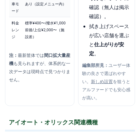
車モ
あり（設定メニュー内）
確認（無人は掲示
ード
確認）。
料金
標準¥400〜/撥水¥1,000
拭き上げスペース
レン
前後/上位¥2,000〜（施
が広い店舗を選ぶ
ジ
設差）
と
仕上がりが安
定
。
注：
最新筐体では
間口拡大量産
機
も見られますが、体系的な一
編集部所見：
ユーザー体
次データは現時点で見つかりま
験の良さで選ばれやす
せん。
い。
新しめ設置
を狙うと
アルファードでも安心感
が高い。
アイオート・オリックス関連機種