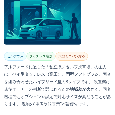
セルフ専用
タッチレス増加
大型ミニバン対応
アルファードに適した「独立系／セルフ洗車場」の主力
は、
ベイ型タッチレス（高圧）
、
門型ソフトブラシ
、両者
を組み合わせた
ハイブリッド型
の3タイプです。 設置機は
店舗オーナーの判断で選ばれるため
地域差が大きく
、同名
機種でもオプションや設定で対応サイズが異なることがあ
ります。
現地の“車両制限表示”が最優先
です。