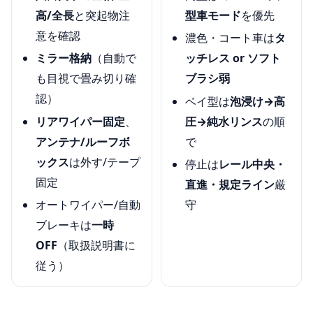
高/全長
と突起物注
型車モード
を優先
意を確認
濃色・コート車は
タ
ミラー格納
（自動で
ッチレス or ソフト
も目視で畳み切り確
ブラシ弱
認）
ベイ型は
泡浸け→高
リアワイパー固定
、
圧→純水リンス
の順
アンテナ/ルーフボ
で
ックス
は外す/テープ
停止は
レール中央・
固定
直進・規定ライン
厳
オートワイパー/自動
守
ブレーキは
一時
OFF
（取扱説明書に
従う）