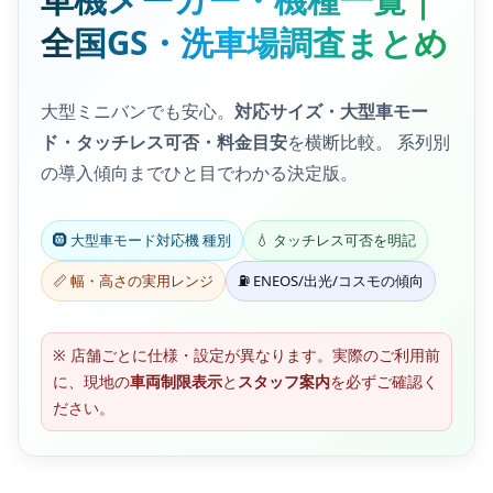
全国GS・洗車場調査まとめ
大型ミニバンでも安心。
対応サイズ・大型車モー
ド・タッチレス可否・料金目安
を横断比較。 系列別
の導入傾向までひと目でわかる決定版。
🛞 大型車モード対応機 種別
💧 タッチレス可否を明記
📏 幅・高さの実用レンジ
⛽ ENEOS/出光/コスモの傾向
※ 店舗ごとに仕様・設定が異なります。実際のご利用前
に、現地の
車両制限表示
と
スタッフ案内
を必ずご確認く
ださい。