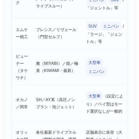
ク
圧
ライブスルー）
「ジェントル」等
ス
SUV
ミニバン
/
ハ
エムケ
プレシス／リヴェール
（
「ラージ」「ジェン
ー精工
（門型セルフ）
圧
トル」等
ビュー
ハ
大型車
テー
雅（MIYABI）／煌／極
（
（タケ
美（KIWAMI・最新）
ミニバン
シ
ウチ）
大型車
（設定によ
オカノ
SH／AY系（高圧ノン
タ
り）／ベイ型はモー
／岡常
ブラシ・泡ジェット）
圧
ド選択なしが一般的
オリッ
各社最新ドライブスル
店舗表示に依存（大
ブラ