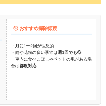
🕒 おすすめ掃除頻度
・
月に1〜2回
が理想的
・雨や花粉の多い季節は
週1回でも◎
・車内に食べこぼしやペットの毛がある場
合は
都度対応