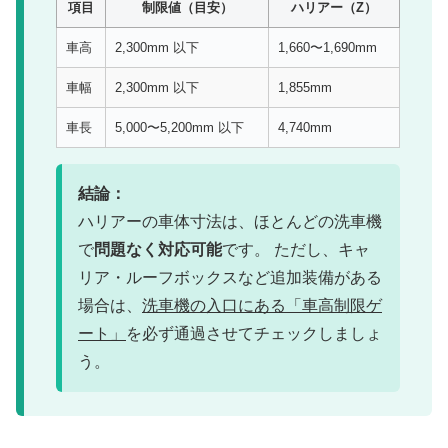
項目
制限値（目安）
ハリアー（Z）
車高
2,300mm 以下
1,660〜1,690mm
車幅
2,300mm 以下
1,855mm
車長
5,000〜5,200mm 以下
4,740mm
結論：
ハリアーの車体寸法は、ほとんどの洗車機
で
問題なく対応可能
です。 ただし、キャ
リア・ルーフボックスなど追加装備がある
場合は、
洗車機の入口にある「車高制限ゲ
ート」
を必ず通過させてチェックしましょ
う。