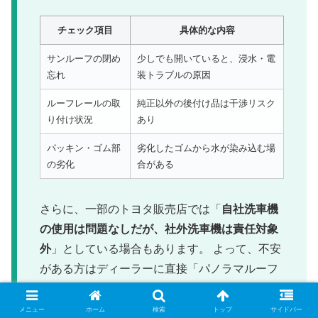
チェック項目
具体的な内容
サンルーフの閉め
少しでも開いていると、浸水・電
忘れ
装トラブルの原因
ルーフレールの取
純正以外の後付け品は干渉リスク
り付け状況
あり
パッキン・ゴム部
劣化したゴムから水が染み込む場
の劣化
合がある
さらに、一部のトヨタ販売店では「
自社洗車機
の使用は問題なしだが、社外洗車機は責任対象
外
」としている場合もあります。 よって、不安
がある方はディーラーに直接「パノラマルーフ
車の洗車機可否」について問い合わせると安心
です。
メニュー
ホーム
検索
トップ
サイドバー