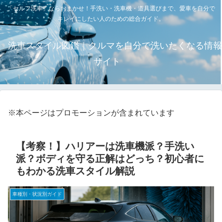
「セルフ洗車」ならおまかせ！手洗い・洗車機・道具選びまで、愛車を自分で
キレイにしたい人のための総合ガイド。
洗車スタイル図鑑｜クルマを自分で洗いたくなる情報
サイト
※本ページはプロモーションが含まれています
【考察！】ハリアーは洗車機派？手洗い
派？ボディを守る正解はどっち？初心者に
もわかる洗車スタイル解説
車種別・状況別ガイド